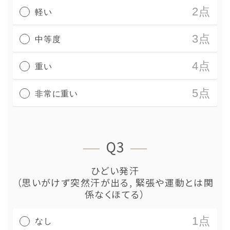
2点
軽い
3点
中等度
4点
重い
5点
非常に重い
Q3
ひどい発汗
（思いがけず突然汗が出る, 緊張や運動とは関
係なくほてる）
1点
なし