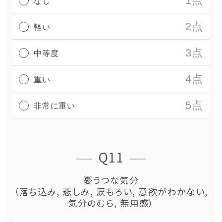
1点
なし
2点
軽い
3点
中等度
4点
重い
5点
非常に重い
Q11
憂うつな気分
（落ち込み, 悲しみ, 涙もろい, 意欲がわかない,
気分のむら, 無用感）