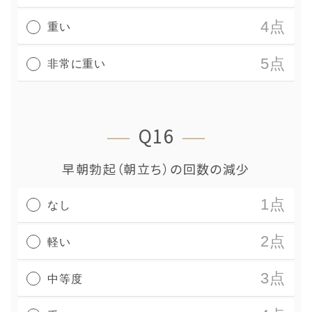
4点
重い
5点
非常に重い
Q16
早朝勃起（朝立ち）の回数の減少
1点
なし
2点
軽い
3点
中等度