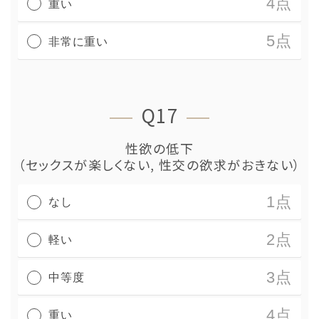
4点
重い
5点
非常に重い
Q17
性欲の低下
（セックスが楽しくない, 性交の欲求がおきない）
1点
なし
2点
軽い
3点
中等度
4点
重い