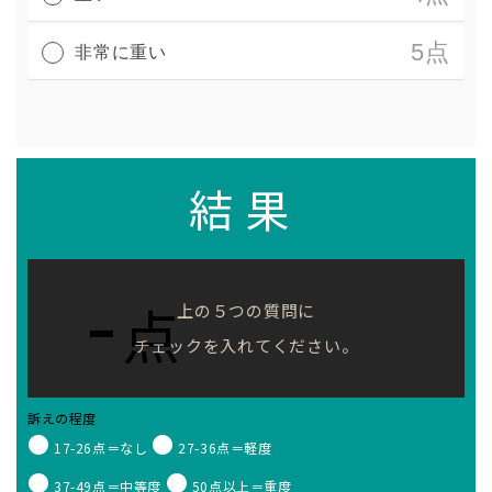
5点
非常に重い
結果
-
点
上の５つの質問に
チェックを入れてください。
訴えの程度
17-26点＝なし
27-36点＝軽度
37-49点＝中等度
50点以上＝重度