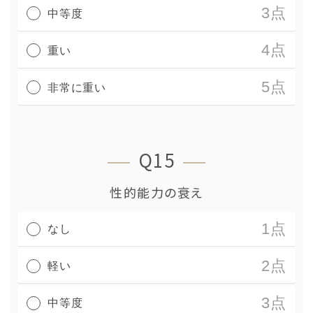
3点
中等度
4点
重い
5点
非常に重い
Q15
性的能力の衰え
1点
なし
2点
軽い
3点
中等度