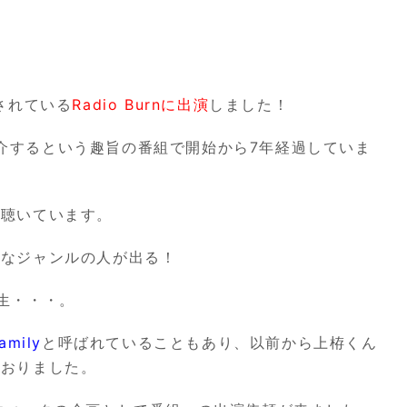
されている
Radio Burn
に出演
しました！
介するという趣旨の番組で開始から
7
年経過していま
週聴いています。
々なジャンルの人が出る！
生・・・。
amily
と呼ばれていることもあり、以前から上栫くん
ておりました。