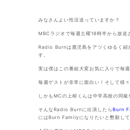
みなさんよい性活送っていますか？
MBC
ラジオで毎週土曜
18
時半から放送
Radio Burn
は鹿児島をアツくゆるく紹
す。
実は僕はこの番組大変お気に入りで毎
毎週ゲストが非常に面白い！そして様
しかも
MC
の上栫くんは中学高校の同級
そんな
Radio Burn
に出演したら
Burn F
には
Burn Family
になりたいと懇願し