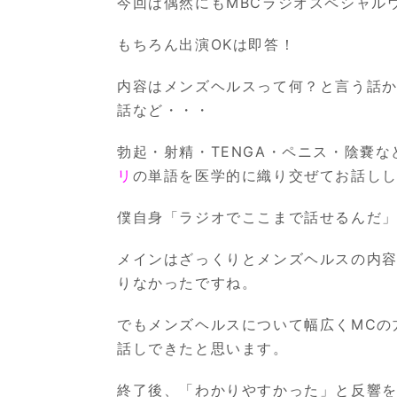
今回は偶然にも
MBC
ラジオスペシャル
もちろん出演
OK
は即答！
内容はメンズヘルスって何？と言う話
話など・・・
勃起・射精・
TENGA
・ペニス・陰嚢な
リ
の単語を医学的に織り交ぜてお話し
僕自身「ラジオでここまで話せるんだ
メインはざっくりとメンズヘルスの内
りなかったですね。
でもメンズヘルスについて幅広く
MC
の
話しできたと思います。
終了後、「わかりやすかった」と反響