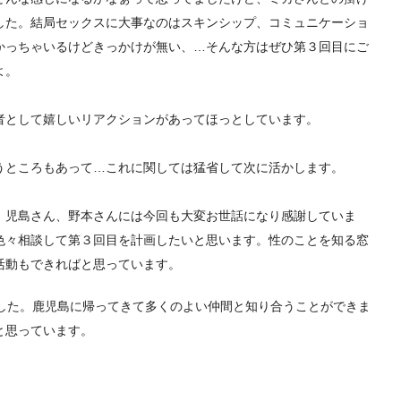
した。結局セックスに大事なのはスキンシップ、
コミュニケーショ
かっちゃいるけどきっかけが無い、…
そんな方はぜひ第３回目にご
よ。
者として嬉しいリアクションがあってほっと
しています。
うところもあって…
これに関しては猛省して次に活かします。
、児島さん、
野本さんには今回も大変お世話になり感謝していま
色々相談して第３回目
を計画したいと思います。性のことを知る窓
活動もできればと思っています。
ました。鹿児島に帰ってきて多くのよい仲間と知り合うことができま
と思っています。