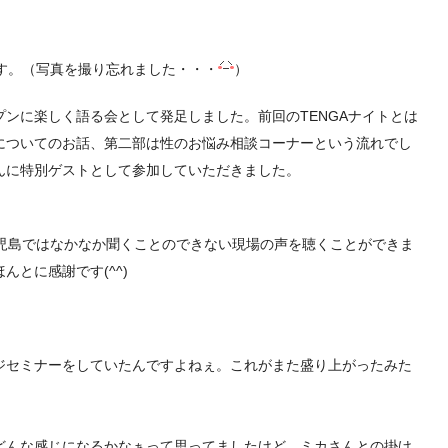
です。（写真を撮り忘れました・・・
）
ンに楽しく語る会として発足しました。前回のTENGAナイトとは
についてのお話、
第二部は性のお悩み相談コーナーという流れでし
んに特別ゲストとして
参加していただきました。
児島ではなかなか聞くことのできない現場の声を聴くことができ
ま
んとに感謝です(^^
)
ジセミナーをして
いたんですよねぇ。これがまた盛り上がったみた
どんな感じになる
かなぁって思ってましたけど、
ミカさんとの掛け