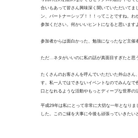
合いもあって皆さん興味深く聞いていただいてま
ン、パートナーシップ！！！ってことですね。
わ
参加ください。
何かいいヒントになると思います
参加者からは面白かった、
勉強になったなど主催
ただ…
ネタがいいのに私の話が真面目すぎたと思
たくさんのお客さんを呼んでいただいた外山さん
す。
私一人ではできないイベントなのでみんなで
口となれるような活動やもっとディープな世界の
平成29年は私にとって非常に大切な一年となり
した。このご縁を大事に今後も頑張っていきたい