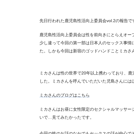
先日行われた鹿児島性活向上委員会vol.2の報告
鹿児島性活向上委員会は性を前向きにとらえオープ
少し違って今回の第一部は日本人のセックス
事情
た。
しかも今回は新宿のゴッドハンドことミカさ
ミカさんは性の世界で20年以上携わっており、
鹿
した。
ミカさんを呼んでいただいた児島さんにはほ
ミカさんのブログはこちら
ミカさんはお昼に女性限定のセクシャルマッサー
いで…
見てみたかったです。
今回の性のお話のなかでもセックスの話が中心で