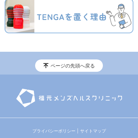
ページの先頭へ戻る
プライバシーポリシー
サイトマップ