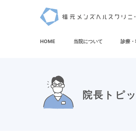
HOME
当院について
診療・
院長トピ