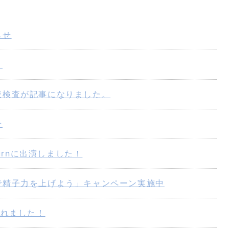
らせ
！
液検査が記事になりました。
せ
Burnに出演しました！
で精子力を上げよう」キャンペーン実施中
ばれました！